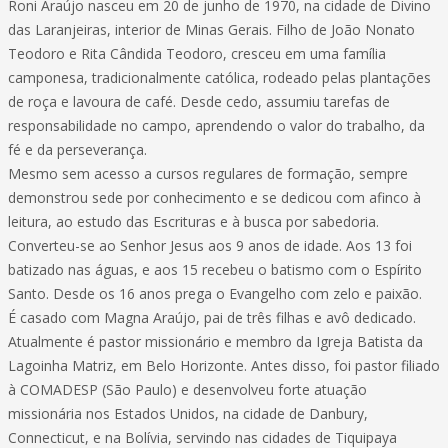
Roni Araújo nasceu em 20 de junho de 1970, na cidade de Divino
das Laranjeiras, interior de Minas Gerais. Filho de João Nonato
Teodoro e Rita Cândida Teodoro, cresceu em uma família
camponesa, tradicionalmente católica, rodeado pelas plantações
de roça e lavoura de café. Desde cedo, assumiu tarefas de
responsabilidade no campo, aprendendo o valor do trabalho, da
fé e da perseverança.
Mesmo sem acesso a cursos regulares de formação, sempre
demonstrou sede por conhecimento e se dedicou com afinco à
leitura, ao estudo das Escrituras e à busca por sabedoria.
Converteu-se ao Senhor Jesus aos 9 anos de idade. Aos 13 foi
batizado nas águas, e aos 15 recebeu o batismo com o Espírito
Santo. Desde os 16 anos prega o Evangelho com zelo e paixão.
É casado com Magna Araújo, pai de três filhas e avô dedicado.
Atualmente é pastor missionário e membro da Igreja Batista da
Lagoinha Matriz, em Belo Horizonte. Antes disso, foi pastor filiado
à COMADESP (São Paulo) e desenvolveu forte atuação
missionária nos Estados Unidos, na cidade de Danbury,
Connecticut, e na Bolívia, servindo nas cidades de Tiquipaya