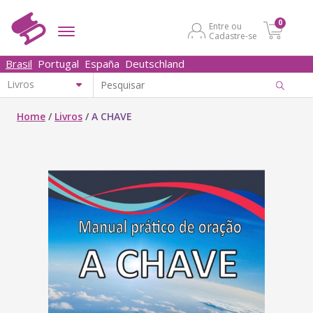
0
Entre ou
Cadastre-se
Brasil
Portugal
España
Deutschland
Home
/
Livros
/
A CHAVE