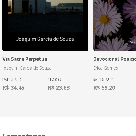
Via Sacra Perpétua
Devocional Posic
Joaquim Garcia de Souza
Érica Gomes
IMPRESSO
EBOOK
IMPRESSO
R$ 34,45
R$ 23,63
R$ 59,20