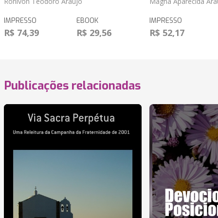
Ronivon Teodoro Araujo
Magna Aparecida Ara
IMPRESSO
EBOOK
IMPRESSO
R$ 74,39
R$ 29,56
R$ 52,17
Publicações relacionadas