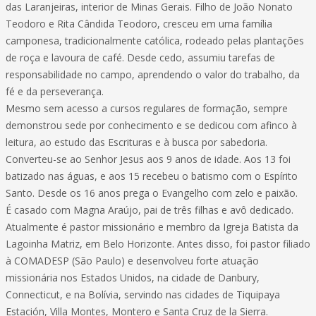
das Laranjeiras, interior de Minas Gerais. Filho de João Nonato
Teodoro e Rita Cândida Teodoro, cresceu em uma família
camponesa, tradicionalmente católica, rodeado pelas plantações
de roça e lavoura de café. Desde cedo, assumiu tarefas de
responsabilidade no campo, aprendendo o valor do trabalho, da
fé e da perseverança.
Mesmo sem acesso a cursos regulares de formação, sempre
demonstrou sede por conhecimento e se dedicou com afinco à
leitura, ao estudo das Escrituras e à busca por sabedoria.
Converteu-se ao Senhor Jesus aos 9 anos de idade. Aos 13 foi
batizado nas águas, e aos 15 recebeu o batismo com o Espírito
Santo. Desde os 16 anos prega o Evangelho com zelo e paixão.
É casado com Magna Araújo, pai de três filhas e avô dedicado.
Atualmente é pastor missionário e membro da Igreja Batista da
Lagoinha Matriz, em Belo Horizonte. Antes disso, foi pastor filiado
à COMADESP (São Paulo) e desenvolveu forte atuação
missionária nos Estados Unidos, na cidade de Danbury,
Connecticut, e na Bolívia, servindo nas cidades de Tiquipaya
Estación, Villa Montes, Montero e Santa Cruz de la Sierra.