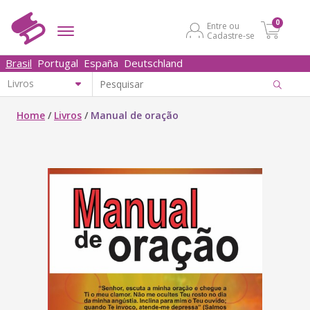
0
Entre ou
Cadastre-se
Brasil
Portugal
España
Deutschland
Home
/
Livros
/
Manual de oração