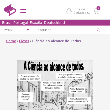
0
Entre ou
Cadastre-se
Brasil
Portugal
España
Deutschland
Home
/
Livros
/
Ciência ao Alcance de Todos