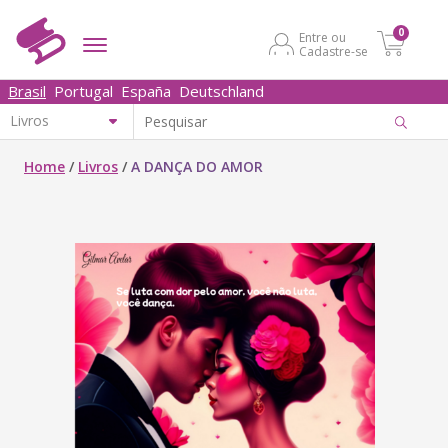
0
Entre ou
Cadastre-se
Brasil
Portugal
España
Deutschland
Home
/
Livros
/
A DANÇA DO AMOR