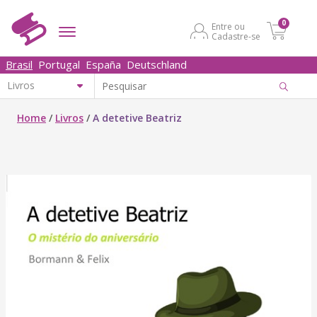
0
Entre ou
Cadastre-se
Brasil
Portugal
España
Deutschland
Home
/
Livros
/
A detetive Beatriz