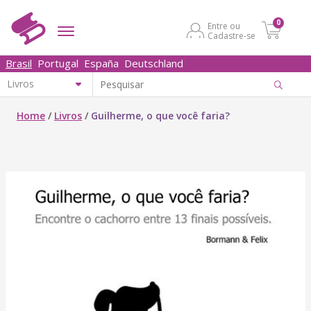
0
Entre ou
Cadastre-se
Brasil
Portugal
España
Deutschland
Home
/
Livros
/
Guilherme, o que você faria?