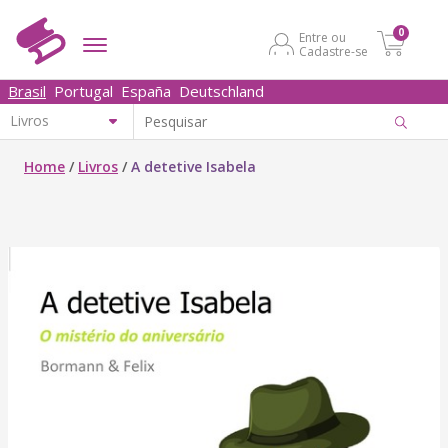
0
Entre ou
Cadastre-se
Brasil
Portugal
España
Deutschland
Home
/
Livros
/
A detetive Isabela