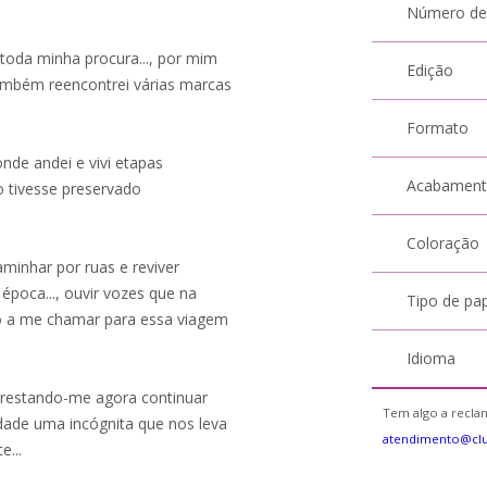
Número de
toda minha procura..., por mim
Edição
ambém reencontrei várias marcas
Formato
onde andei e vivi etapas
Acabamen
 tivesse preservado
Coloração
minhar por ruas e reviver
época..., ouvir vozes que na
Tipo de pa
o a me chamar para essa viagem
Idioma
 restando-me agora continuar
Tem algo a reclam
ade uma incógnita que nos leva
atendimento@cl
...