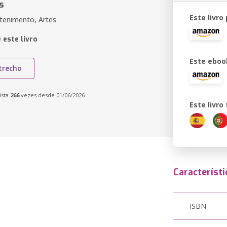
s
Este livro
etenimento, Artes
 este livro
Este eboo
trecho
ista
266
vezes desde 01/06/2026
Este livr
Característi
ISBN