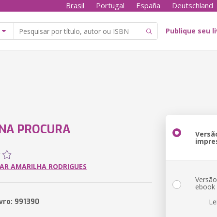
Brasil
Portugal
España
Deutschland
Publique seu l
NA PROCURA
Versã
impre
AR AMARILHA RODRIGUES
Versã
ebook
ivro: 991390
Le