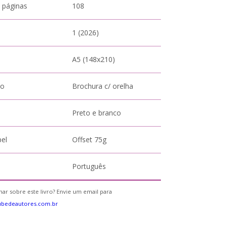
 páginas
108
1 (2026)
A5 (148x210)
to
Brochura c/ orelha
Preto e branco
pel
Offset 75g
Português
ar sobre este livro? Envie um email para
ubedeautores.com.br