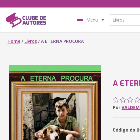
Menu
Home
/
Livros
/
A ETERNA PROCURA
A ETER
Por
VALDEM
Código do l