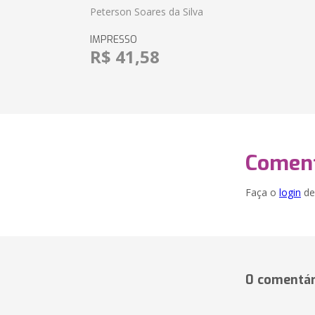
Peterson Soares da Silva
IMPRESSO
R$ 41,58
Coment
Faça o
login
dei
0 comentár