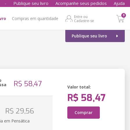
-
Publique seu livro
Acompanhe seus pedidos
Ajuda
0
Entre ou
ivro
Compras em quantidade
Cadastre-se
Publique seu livro
o
R$ 58,47
ssa
Valor total:
R$ 58,47
o
R$ 29,56
Comprar
ia em Pensática