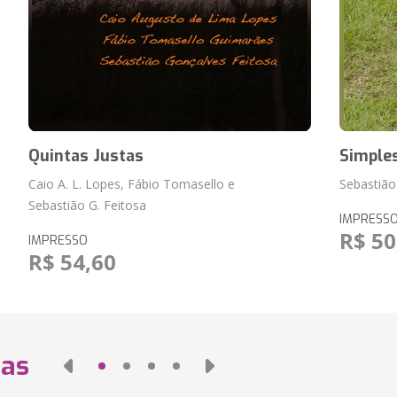
Quintas Justas
Simples
Caio A. L. Lopes, Fábio Tomasello e
Sebastião
Sebastião G. Feitosa
IMPRESS
R$ 50
IMPRESSO
R$ 54,60
das