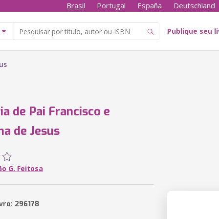
Brasil
Portugal
España
Deutschland
Publique seu l
sus
ia de Pai Francisco e
ha de Jesus
o G. Feitosa
ivro: 296178