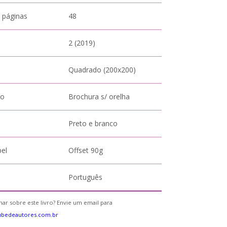
 páginas
48
2 (2019)
Quadrado (200x200)
to
Brochura s/ orelha
Preto e branco
pel
Offset 90g
Português
ar sobre este livro? Envie um email para
ubedeautores.com.br