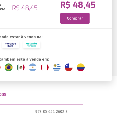
R$ 48,45
o
R$ 48,45
ssa
Comprar
 pode estar à venda na:
o também está à venda em:
cas
978-85-652-2602-8