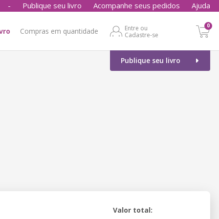
-
Publique seu livro
Acompanhe seus pedidos
Ajuda
0
Entre ou
ivro
Compras em quantidade
Cadastre-se
Publique seu livro
Valor total: