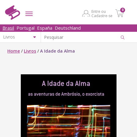
0
Entre ou
Cadastre-se
Brasil
Portugal
España
Deutschland
Home
/
Livros
/
A Idade da Alma