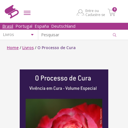
0
Entre ou
Cadastre-se
Brasil
Portugal
España
Deutschland
Home
/
Livros
/
O Processo de Cura