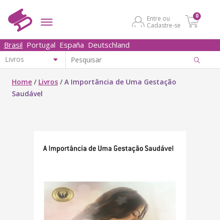
0
Entre ou
Cadastre-se
Brasil
Portugal
España
Deutschland
Home
/
Livros
/
A Importância de Uma Gestação
Saudável