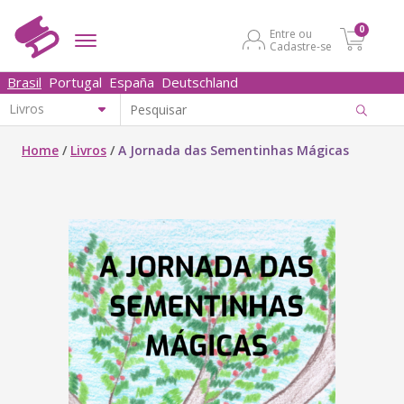
0
Entre ou
Cadastre-se
Brasil
Portugal
España
Deutschland
Home
/
Livros
/
A Jornada das Sementinhas Mágicas