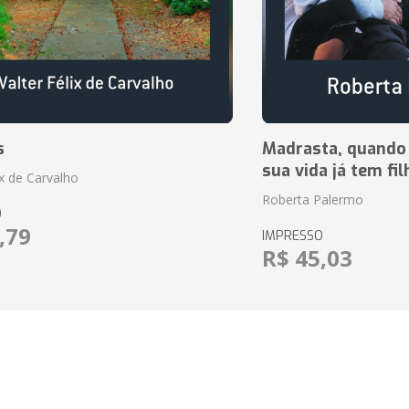
s
Madrasta, quando
sua vida já tem fi
ix de Carvalho
Roberta Palermo
O
,79
IMPRESSO
R$ 45,03