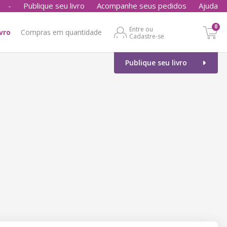
-
Publique seu livro
Acompanhe seus pedidos
Ajuda
0
Entre ou
ivro
Compras em quantidade
Cadastre-se
Publique seu livro