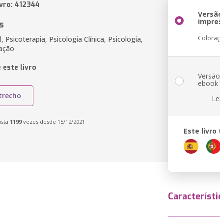
ivro: 412344
Versã
impre
s
Colora
 Psicoterapia, Psicologia Clínica, Psicologia,
cação
 este livro
Versã
ebook
trecho
Le
ista
1199
vezes desde 15/12/2021
Este livr
Característi