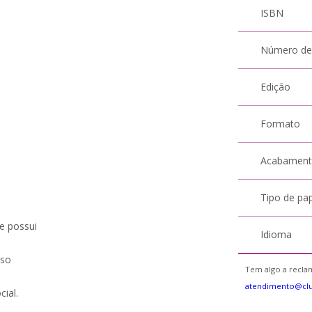
ISBN
Número de
Edição
Formato
Acabamen
Tipo de pa
e possui
Idioma
sso
Tem algo a reclam
atendimento@cl
cial.