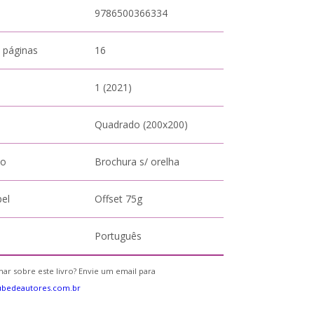
9786500366334
 páginas
16
1 (2021)
Quadrado (200x200)
to
Brochura s/ orelha
pel
Offset 75g
Português
ar sobre este livro? Envie um email para
ubedeautores.com.br