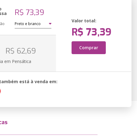
o
R$ 73,39
ssa
Valor total:
ção
R$ 73,39
o
Comprar
R$ 62,69
ia em Pensática
o também está à venda em:
cas