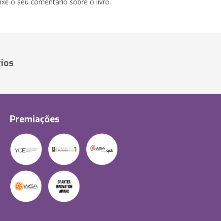
xe o seu comentário sobre o livro.
ios
Premiações