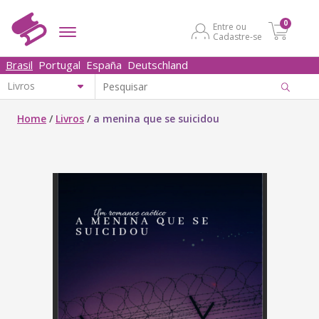
0
Entre ou
Cadastre-se
Brasil
Portugal
España
Deutschland
Home
/
Livros
/
a menina que se suicidou