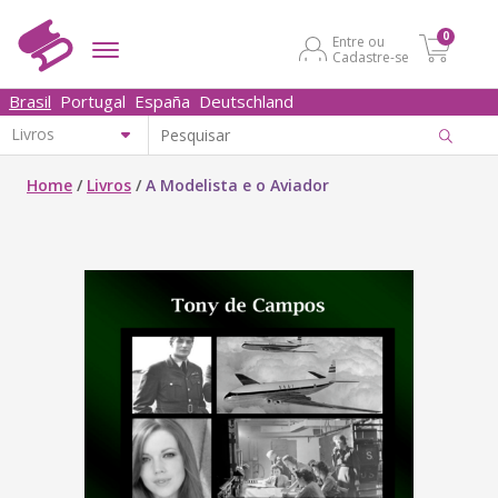
0
Entre ou
Cadastre-se
Brasil
Portugal
España
Deutschland
Home
/
Livros
/
A Modelista e o Aviador