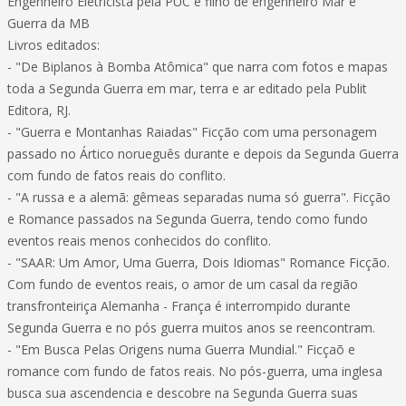
Engenheiro Eletricista pela PUC e filho de engenheiro Mar e
Guerra da MB
Livros editados:
- "De Biplanos à Bomba Atômica" que narra com fotos e mapas
toda a Segunda Guerra em mar, terra e ar editado pela Publit
Editora, RJ.
- "Guerra e Montanhas Raiadas" Ficção com uma personagem
passado no Ártico norueguês durante e depois da Segunda Guerra
com fundo de fatos reais do conflito.
- "A russa e a alemã: gêmeas separadas numa só guerra". Ficção
e Romance passados na Segunda Guerra, tendo como fundo
eventos reais menos conhecidos do conflito.
- "SAAR: Um Amor, Uma Guerra, Dois Idiomas" Romance Ficção.
Com fundo de eventos reais, o amor de um casal da região
transfronteiriça Alemanha - França é interrompido durante
Segunda Guerra e no pós guerra muitos anos se reencontram.
- "Em Busca Pelas Origens numa Guerra Mundial." Ficçaõ e
romance com fundo de fatos reais. No pós-guerra, uma inglesa
busca sua ascendencia e descobre na Segunda Guerra suas