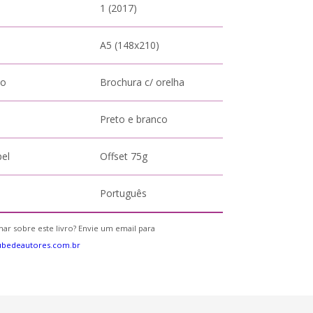
1 (2017)
A5 (148x210)
to
Brochura c/ orelha
Preto e branco
pel
Offset 75g
Português
ar sobre este livro? Envie um email para
ubedeautores.com.br