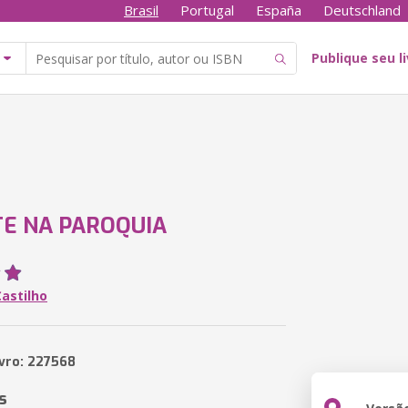
Brasil
Portugal
España
Deutschland
Publique seu l
E NA PAROQUIA
Castilho
ivro: 227568
s