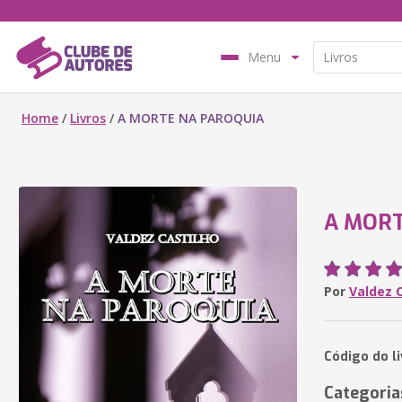
Menu
Home
/
Livros
/
A MORTE NA PAROQUIA
A MORT
Por
Valdez 
Código do l
Categoria