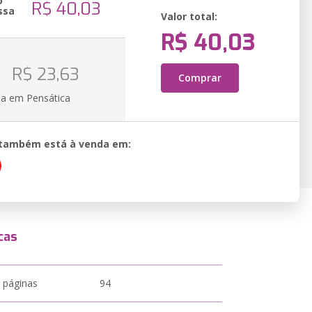
o
R$ 40,03
ssa
Valor total:
R$ 40,03
R$ 23,63
Comprar
ia em Pensática
o também está à venda em:
cas
 páginas
94