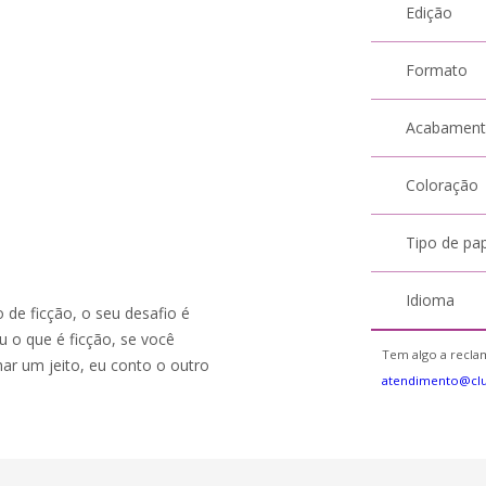
Edição
Formato
Acabamen
Coloração
Tipo de pa
Idioma
 de ficção, o seu desafio é
ou o que é ficção, se você
Tem algo a reclam
har um jeito, eu conto o outro
atendimento@cl