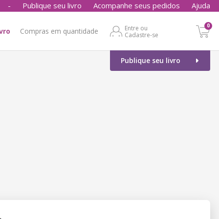
-
Publique seu livro
Acompanhe seus pedidos
Ajuda
0
Entre ou
ivro
Compras em quantidade
Cadastre-se
Publique seu livro