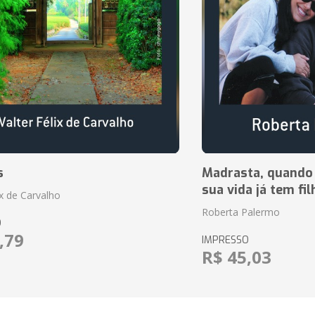
s
Madrasta, quando
sua vida já tem fi
ix de Carvalho
Roberta Palermo
O
,79
IMPRESSO
R$ 45,03