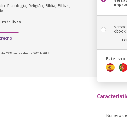
Versã
impre
o, Psicologia, Religião, Bíblia, Bíblias,
ia
 este livro
Versão
ebook
trecho
Le
ista
2375
vezes desde 28/01/2017
Este livr
Característi
Número de