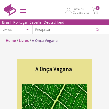
0
Entre ou
Cadastre-se
Brasil
Portugal
España
Deutschland
Home
/
Livros
/
A Onça Vegana