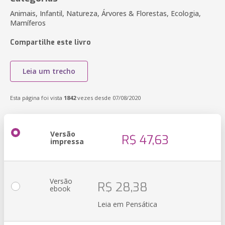
Animais, Infantil, Natureza, Árvores & Florestas, Ecologia,
Mamíferos
Compartilhe este livro
Leia um trecho
Esta página foi vista
1842
vezes desde 07/08/2020
Versão
R$ 47,63
impressa
Versão
R$ 28,38
ebook
Leia em Pensática