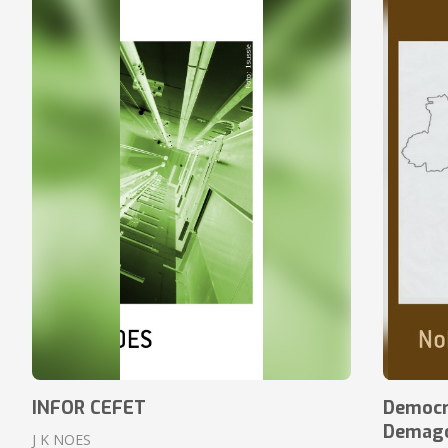
INFOR CEFET
Democr
Demagog
J K NOES