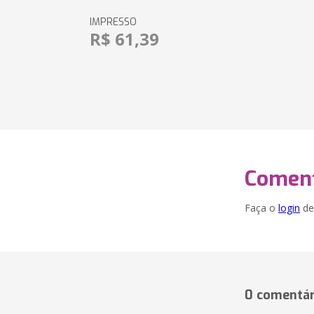
IMPRESSO
R$ 61,39
Coment
Faça o
login
dei
0 comentár