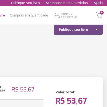
-
Publique seu livro
Acompanhe seus pedidos
Ajuda
0
Entre ou
ivro
Compras em quantidade
Cadastre-se
Publique seu livro
o
R$ 53,67
ssa
Valor total:
R$ 53,67