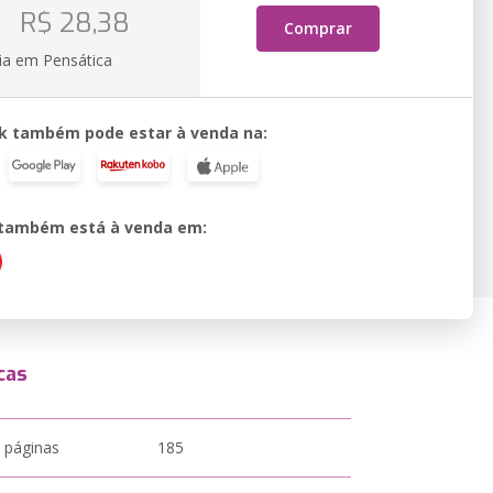
o
R$ 28,38
Comprar
ia em Pensática
k também pode estar à venda na:
o também está à venda em:
cas
 páginas
185