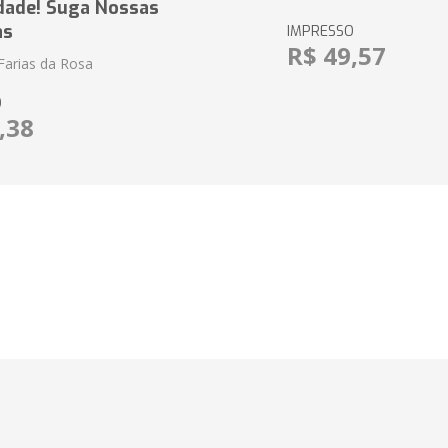
dade! Suga Nossas
as
IMPRESSO
R$ 49,57
Farias da Rosa
O
,38