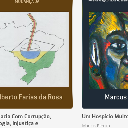
acia Com Corrupção,
Um Hospício Muito
ia, Injustiça e
Marcus Pereira