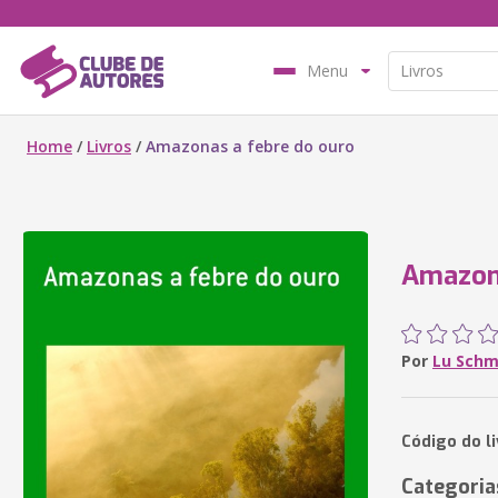
Menu
Home
/
Livros
/
Amazonas a febre do ouro
Amazona
Por
Lu Schm
Código do l
Categoria