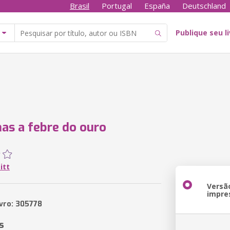
Brasil
Portugal
España
Deutschland
Publique seu l
s a febre do ouro
itt
Versã
impre
ivro: 305778
s