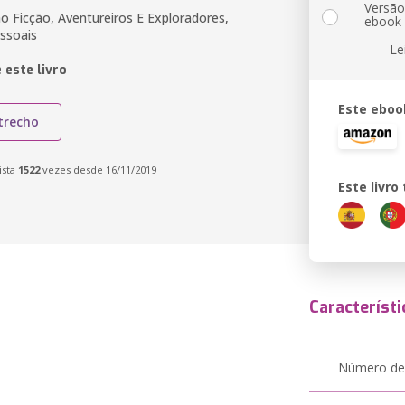
Versã
o Ficção, Aventureiros E Exploradores,
ebook
ssoais
Le
 este livro
Este eboo
trecho
ista
1522
vezes desde 16/11/2019
Este livr
Característi
Número de