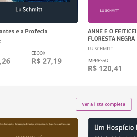
ntes e a Profecia
ANNE E O FEITICE
FLORESTA NEGRA
t
LU SCHMITT
O
EBOOK
,26
R$ 27,19
IMPRESSO
R$ 120,41
Ver a lista completa