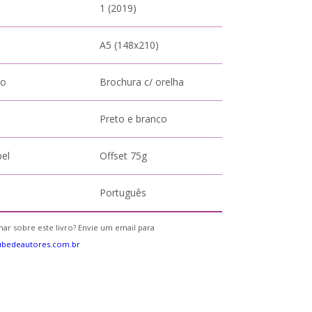
1 (2019)
A5 (148x210)
to
Brochura c/ orelha
Preto e branco
pel
Offset 75g
Português
ar sobre este livro? Envie um email para
ubedeautores.com.br