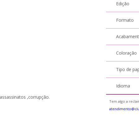
Edição
Formato
Acabamen
Coloração
Tipo de pa
Idioma
,assassinatos ,corrupção.
Tem algo a reclam
atendimento@cl