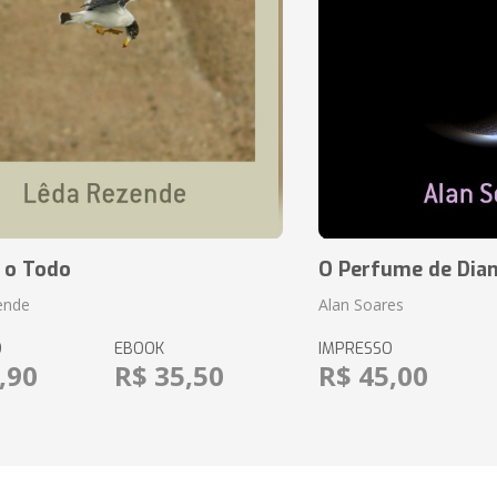
 o Todo
O Perfume de Dia
ende
Alan Soares
O
EBOOK
IMPRESSO
,90
R$ 35,50
R$ 45,00