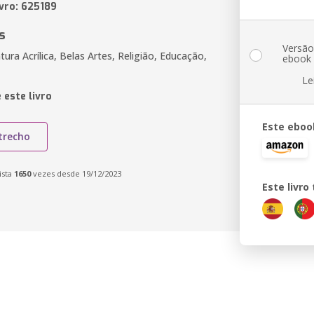
ivro: 625189
s
Versã
ntura Acrílica, Belas Artes, Religião, Educação,
ebook
Le
 este livro
Este eboo
trecho
ista
1650
vezes desde 19/12/2023
Este livr