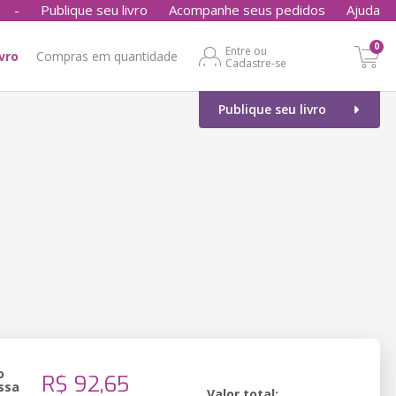
-
Publique seu livro
Acompanhe seus pedidos
Ajuda
0
Entre ou
ivro
Compras em quantidade
Cadastre-se
Publique seu livro
o
R$ 92,65
ssa
Valor total: