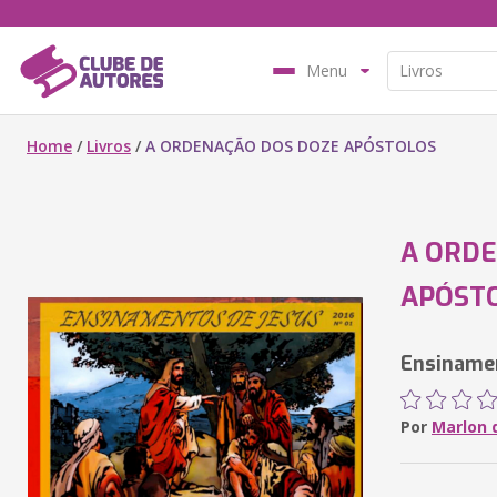
Menu
Home
/
Livros
/
A ORDENAÇÃO DOS DOZE APÓSTOLOS
A ORD
APÓST
Ensiname
Por
Marlon 