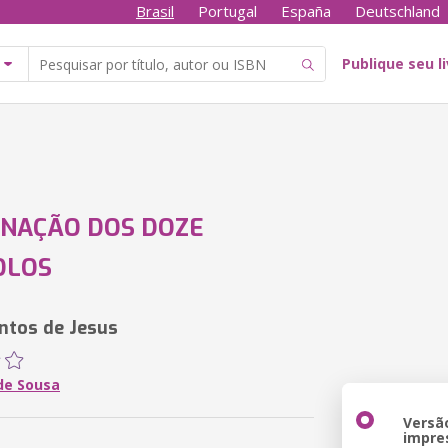
Brasil
Portugal
España
Deutschland
Publique seu l
ENAÇÃO DOS DOZE
OLOS
ntos de Jesus
de Sousa
Versã
impre