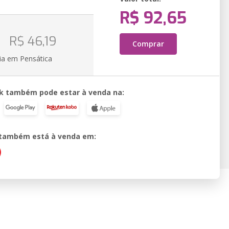
R$ 92,65
o
R$ 46,19
Comprar
ia em Pensática
k também pode estar à venda na:
o também está à venda em: