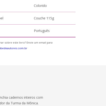
Colorido
pel
Couche 115g
Português
ar sobre este livro? Envie um email para
ubedeautores.com.br
enchia cadernos inteiros com
iador da Turma da Mônica.