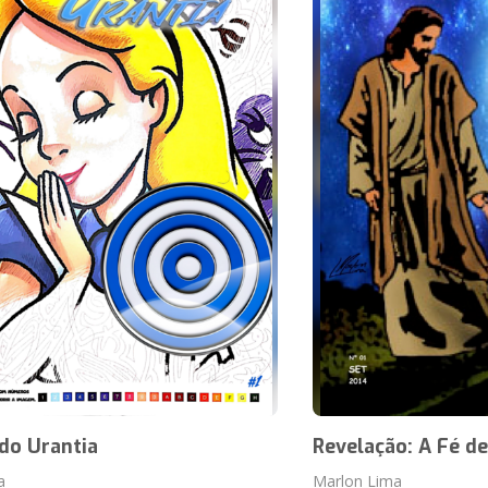
do Urantia
Revelação: A Fé de
a
Marlon Lima