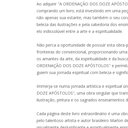
Ao adquirir "A ORDENAÇÃO DOS DOZE APÓSTOL
comprando um livro; está investindo em uma peça
não apenas sua estante, mas também o seu cora
beleza das ilustrações e pela sabedoria dos ens
elo indissolúvel entre a arte e a espiritualidade.
Não perca a oportunidade de possuir esta obra-
fronteiras do convencional, proporcionando uma
os amantes da arte, da espiritualidade e da busca
ORDENAÇÃO DOS DOZE APÓSTOLOS" e permita q
guiem sua jornada espiritual com beleza e signifi
Immerja-se numa jornada artística e espiritua
DOZE APÓSTOLOS", uma obra singular que transc
ilustração, pintura e os sagrados ensinamentos d
Cada página deste livro extraordinário é uma o
pelo talentoso artista e autor brasileiro Marlon 
visualmente deslumbrante e espiritualmente enri