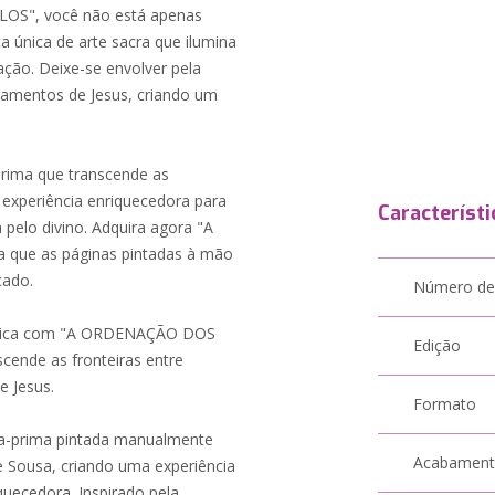
OS", você não está apenas
 única de arte sacra que ilumina
ção. Deixe-se envolver pela
inamentos de Jesus, criando um
prima que transcende as
 experiência enriquecedora para
Característi
 pelo divino. Adquira agora "A
ue as páginas pintadas à mão
cado.
Número de
l única com "A ORDENAÇÃO DOS
Edição
ende as fronteiras entre
e Jesus.
Formato
bra-prima pintada manualmente
Acabamen
de Sousa, criando uma experiência
quecedora. Inspirado pela