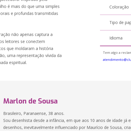
balho é mais do que uma simples
Coloração
porais e profundas transmitidas
Tipo de pa
tração não apenas captura a
Idioma
os leitores se conectem
os que moldaram a história
Tem algo a reclam
ção, uma representação vívida da
atendimento@cl
da espiritual.
Marlon de Sousa
Brasileiro, Paranaense, 38 anos.
Sou desenhista desde a infância, em que aos 10 anos de idade já 
desenhos, inevitavelmente influenciado por Maurício de Sousa, cr