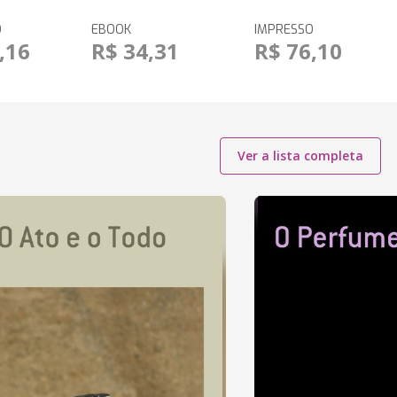
O
EBOOK
IMPRESSO
,16
R$ 34,31
R$ 76,10
Ver a lista completa