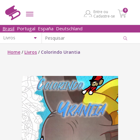
0
Entre ou
Cadastre-se
Brasil
Portugal
España
Deutschland
Home
/
Livros
/
Colorindo Urantia