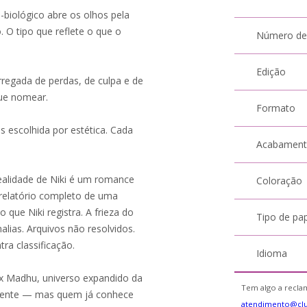
biológico abre os olhos pela
. O tipo que reflete o que o
Número de
Edição
regada de perdas, de culpa e de
ue nomear.
Formato
s escolhida por estética. Cada
Acabamen
Realidade de Niki é um romance
Coloração
relatório completo de uma
que Niki registra. A frieza do
Tipo de pa
lias. Arquivos não resolvidos.
ra classificação.
Idioma
ex Madhu, universo expandido da
Tem algo a reclam
endente — mas quem já conhece
atendimento@cl