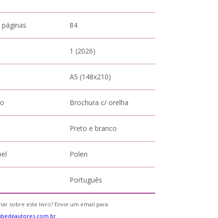
 páginas
84
1 (2026)
A5 (148x210)
to
Brochura c/ orelha
Preto e branco
pel
Polen
Português
ar sobre este livro? Envie um email para
ubedeautores.com.br