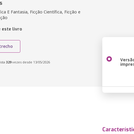
s
fica E Fantasia, Ficção Científica, Ficção e
cção
 este livro
trecho
Versã
ista
329
vezes desde 13/05/2026
impre
Característi