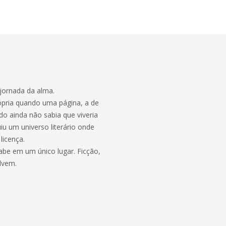
 jornada da alma.
ópria quando uma página, a de
o ainda não sabia que viveria
uiu um universo literário onde
licença.
be em um único lugar. Ficção,
olvem.