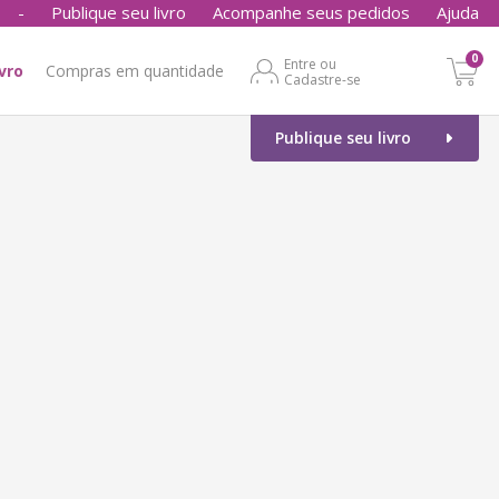
-
Publique seu livro
Acompanhe seus pedidos
Ajuda
0
Entre ou
ivro
Compras em quantidade
Cadastre-se
Publique seu livro