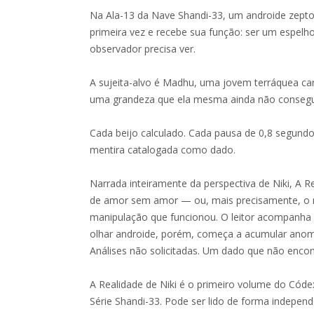
Na Ala-13 da Nave Shandi-33, um androide zepto-
primeira vez e recebe sua função: ser um espelho
observador precisa ver.
A sujeita-alvo é Madhu, uma jovem terráquea car
uma grandeza que ela mesma ainda não conseg
Cada beijo calculado. Cada pausa de 0,8 segundo
mentira catalogada como dado.
Narrada inteiramente da perspectiva de Niki, A 
de amor sem amor — ou, mais precisamente, o 
manipulação que funcionou. O leitor acompanha o 
olhar androide, porém, começa a acumular anoma
Análises não solicitadas. Um dado que não encont
A Realidade de Niki é o primeiro volume do Cód
Série Shandi-33. Pode ser lido de forma indep