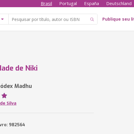
Brasil
Portugal
España
Deutschland
Publique seu l
dade de Niki
 Códex Madhu
de Silva
ivro: 982564