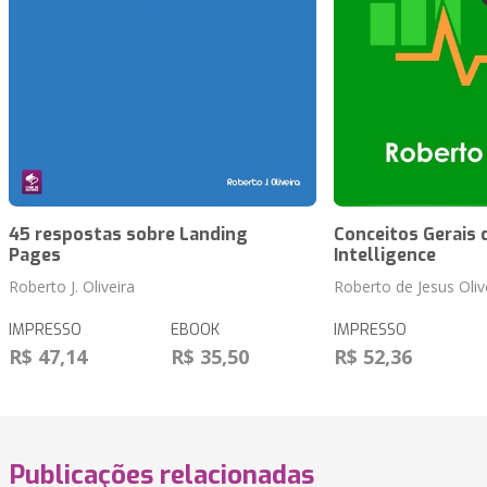
45 respostas sobre Landing
Conceitos Gerais 
Pages
Intelligence
Roberto J. Oliveira
Roberto de Jesus Oliv
IMPRESSO
EBOOK
IMPRESSO
R$ 47,14
R$ 35,50
R$ 52,36
Publicações relacionadas