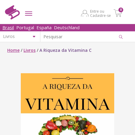
0
Entre ou
Cadastre-se
Brasil
Portugal
España
Deutschland
Home
/
Livros
/
A Riqueza da Vitamina C