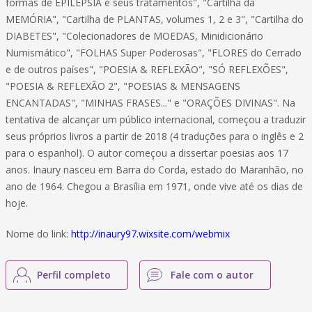
formas de EPILEPSIA e seus tratamentos", "Cartilha da
MEMÓRIA", "Cartilha de PLANTAS, volumes 1, 2 e 3", "Cartilha do
DIABETES", "Colecionadores de MOEDAS, Minidicionário
Numismático", "FOLHAS Super Poderosas", "FLORES do Cerrado
e de outros países", "POESIA & REFLEXÃO", "SÓ REFLEXÕES",
"POESIA & REFLEXÃO 2", "POESIAS & MENSAGENS
ENCANTADAS", "MINHAS FRASES..." e "ORAÇÕES DIVINAS". Na
tentativa de alcançar um público internacional, começou a traduzir
seus próprios livros a partir de 2018 (4 traduções para o inglês e 2
para o espanhol). O autor começou a dissertar poesias aos 17
anos. Inaury nasceu em Barra do Corda, estado do Maranhão, no
ano de 1964. Chegou a Brasília em 1971, onde vive até os dias de
hoje.
Nome do link:
http://inaury97.wixsite.com/webmix
Perfil completo
Fale com o autor