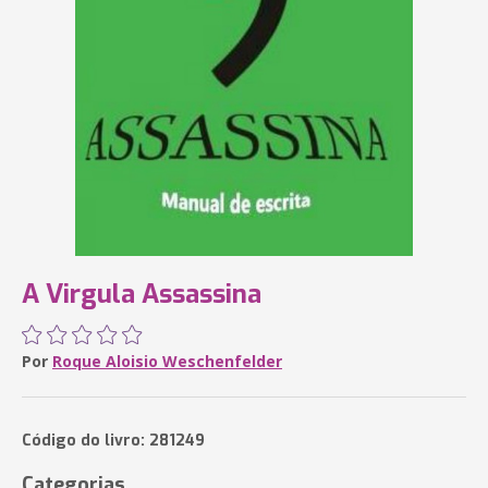
A Virgula Assassina
Por
Roque Aloisio Weschenfelder
Código do livro: 281249
Categorias