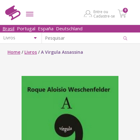
0
Entre ou
Cadastre-se
Brasil
Portugal
España
Deutschland
Home
/
Livros
/
A Virgula Assassina