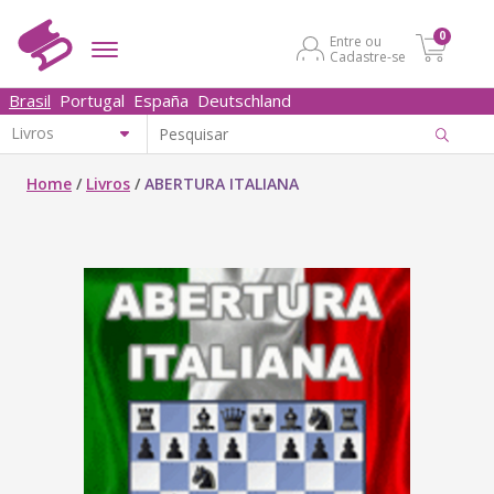
0
Entre ou
Cadastre-se
Brasil
Portugal
España
Deutschland
Home
/
Livros
/
ABERTURA ITALIANA