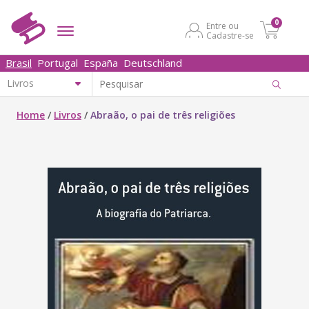
0
Entre ou
Cadastre-se
Brasil
Portugal
España
Deutschland
Home
/
Livros
/
Abraão, o pai de três religiões