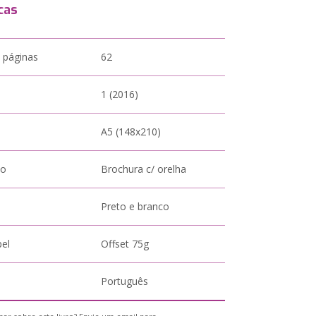
cas
 páginas
62
1 (2016)
A5 (148x210)
to
Brochura c/ orelha
Preto e branco
pel
Offset 75g
Português