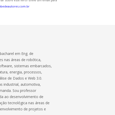
ar sobre este livro? Envie um email para
ubedeautores.com.br
bacharel em Eng. de
s nas áreas de robótica,
software, sistemas embarcados,
atura, energia, processos,
lise de Dados e Web 3.0.
 industrial, automotiva,
demanda. Sou professor
ada ao desenvolvimento de
ação tecnológica nas áreas de
envolvimento de projetos e