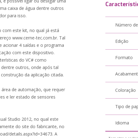
 é possível ligar ou desligar uma
Característi
ma caixa de água dentre outros
or para isso.
Número de
com este kit, no qual já está
ereço www.cerne-tec.com.br. Tal
Edição
s e acionar 4 saídas e o programa
cação com este dispositivo.
Formato
cterísticas do VC# como
 dentre outros, onde após tal
Acabamen
onstrução da aplicação citada.
na área de automação, que requer
Coloração
es e ler estado de sensores
Tipo de pa
ual Studio 2012, no qual este
Idioma
amente do site do fabricante, no
ad/details.aspx?id=34673. A