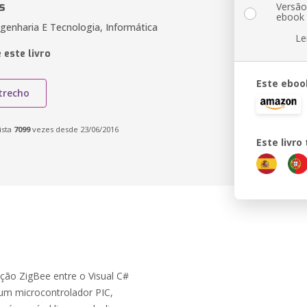
s
Versã
ebook
genharia E Tecnologia, Informática
Le
 este livro
Este eboo
trecho
ista
7099
vezes desde 23/06/2016
Este livr
ção ZigBee entre o Visual C#
 um microcontrolador PIC,