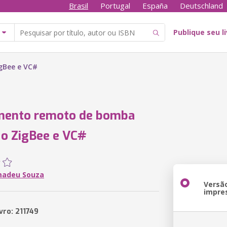
Brasil
Portugal
España
Deutschland
Publique seu l
gBee e VC#
mento remoto de bomba
o ZigBee e VC#
madeu Souza
Versã
impre
vro: 211749