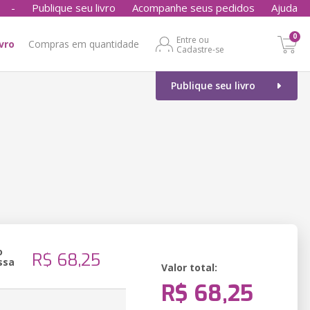
-
Publique seu livro
Acompanhe seus pedidos
Ajuda
0
Entre ou
ivro
Compras em quantidade
Cadastre-se
Publique seu livro
o
R$ 68,25
ssa
Valor total:
R$ 68,25