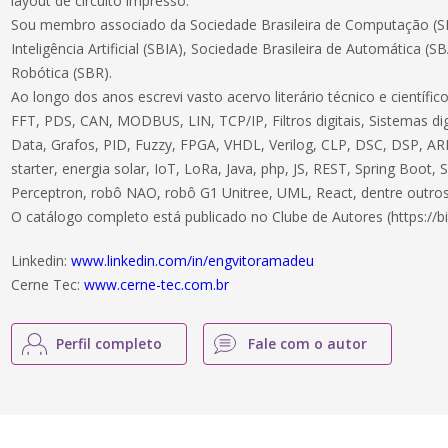
layout de circuito impresso.
Sou membro associado da Sociedade Brasileira de Computação (SB
Inteligência Artificial (SBIA), Sociedade Brasileira de Automática (S
Robótica (SBR).
Ao longo dos anos escrevi vasto acervo literário técnico e científ
FFT, PDS, CAN, MODBUS, LIN, TCP/IP, Filtros digitais, Sistemas dig
Data, Grafos, PID, Fuzzy, FPGA, VHDL, Verilog, CLP, DSC, DSP, ARM
starter, energia solar, IoT, LoRa, Java, php, JS, REST, Spring Boot,
Perceptron, robô NAO, robô G1 Unitree, UML, React, dentre outros
O catálogo completo está publicado no Clube de Autores (https://bi
Linkedin:
www.linkedin.com/in/engvitoramadeu
Cerne Tec:
www.cerne-tec.com.br
Perfil completo
Fale com o autor