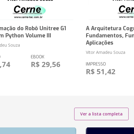
mação do Robô Unitree G1
A Arquitetura Cog
m Python Volume III
Fundamentos, Fun
Aplicações
adeu Souza
Vitor Amadeu Souza
O
EBOOK
,74
R$ 29,56
IMPRESSO
R$ 51,42
Ver a lista completa