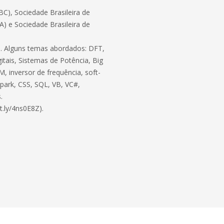
C), Sociedade Brasileira de
BA) e Sociedade Brasileira de
ico. Alguns temas abordados: DFT,
itais, Sistemas de Potência, Big
, inversor de frequência, soft-
 Spark, CSS, SQL, VB, VC#,
.
t.ly/4ns0E8Z).