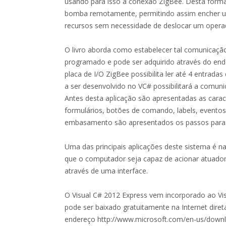
usando para isso a conexão ZigBee. Desta forma,
bomba remotamente, permitindo assim encher u
recursos sem necessidade de deslocar um operad
O livro aborda como estabelecer tal comunicação 
programado e pode ser adquirido através do end
placa de I/O ZigBee possibilita ler até 4 entrada
a ser desenvolvido no VC# possibilitará a comuni
Antes desta aplicação são apresentadas as cara
formulários, botões de comando, labels, eventos
embasamento são apresentados os passos para c
Uma das principais aplicações deste sistema é 
que o computador seja capaz de acionar atuador
através de uma interface.
O Visual C# 2012 Express vem incorporado ao Vis
pode ser baixado gratuitamente na Internet diret
endereço http://www.microsoft.com/en-us/downlo