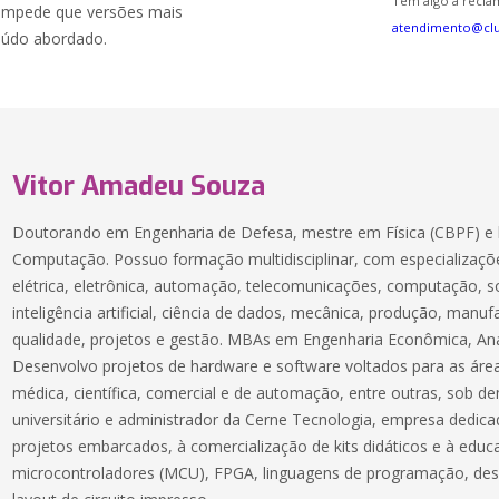
Tem algo a reclam
a impede que versões mais
atendimento@cl
teúdo abordado.
Vitor Amadeu Souza
Doutorando em Engenharia de Defesa, mestre em Física (CBPF) e 
Computação. Possuo formação multidisciplinar, com especializaçõe
elétrica, eletrônica, automação, telecomunicações, computação, 
inteligência artificial, ciência de dados, mecânica, produção, manuf
qualidade, projetos e gestão. MBAs em Engenharia Econômica, Aná
Desenvolvo projetos de hardware e software voltados para as áreas
médica, científica, comercial e de automação, entre outras, sob 
universitário e administrador da Cerne Tecnologia, empresa dedic
projetos embarcados, à comercialização de kits didáticos e à educ
microcontroladores (MCU), FPGA, linguagens de programação, des