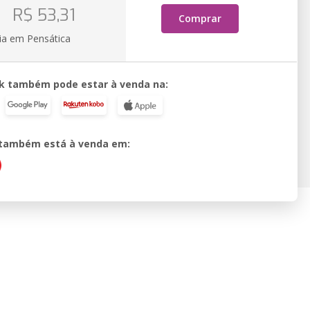
o
R$ 53,31
Comprar
ia em Pensática
k também pode estar à venda na:
o também está à venda em: