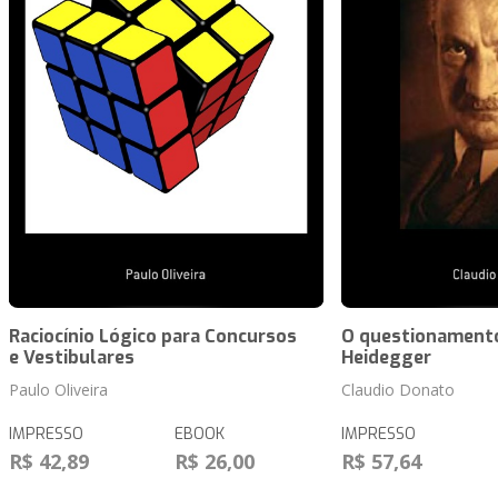
Raciocínio Lógico para Concursos
O questionamento
e Vestibulares
Heidegger
Paulo Oliveira
Claudio Donato
IMPRESSO
EBOOK
IMPRESSO
R$ 42,89
R$ 26,00
R$ 57,64