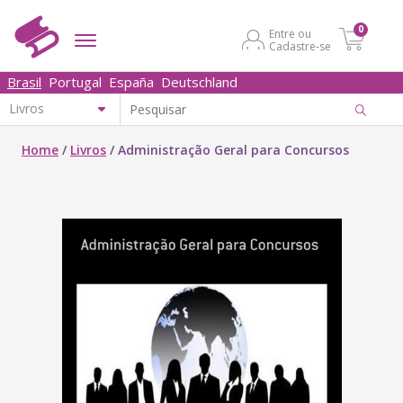
0
Entre ou
Cadastre-se
Brasil
Portugal
España
Deutschland
Home
/
Livros
/
Administração Geral para Concursos