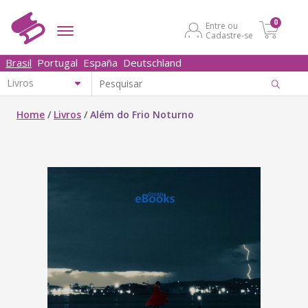
0
Entre ou
Cadastre-se
Brasil
Portugal
España
Deutschland
Home
/
Livros
/
Além do Frio Noturno