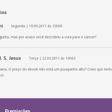
ios
ni
Segunda | 19.09.2011 às 15h09
gunta, mas por acaso você descobriu a cura para o cancer?
. S. Jesus
Terça | 22.03.2011 às 10h03
iana, O preço do ebook não está um pouquinho alto? Creio que tenh
o!.
Premiações