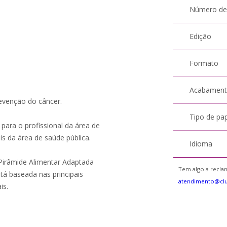
Número de
Edição
Formato
Acabamen
revenção do câncer.
Tipo de pa
 para o profissional da área de
s da área de saúde pública.
Idioma
irâmide Alimentar Adaptada
Tem algo a reclam
tá baseada nas principais
atendimento@cl
is.