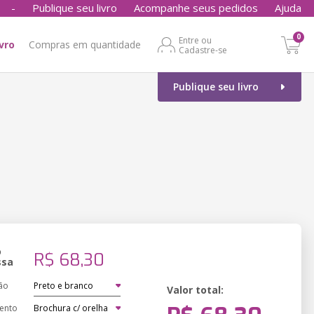
-
Publique seu livro
Acompanhe seus pedidos
Ajuda
0
Entre ou
ivro
Compras em quantidade
Cadastre-se
Publique seu livro
o
R$ 68,30
ssa
ão
Valor total:
ento