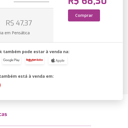
R$ 68,30
Comprar
o
R$ 47,37
ia em Pensática
k também pode estar à venda na:
o também está à venda em:
cas