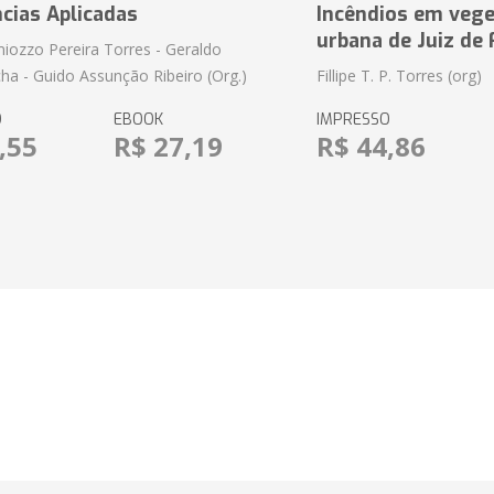
cias Aplicadas
Incêndios em vege
urbana de Juiz de
amiozzo Pereira Torres - Geraldo
ha - Guido Assunção Ribeiro (Org.)
Fillipe T. P. Torres (org)
O
EBOOK
IMPRESSO
,55
R$ 27,19
R$ 44,86