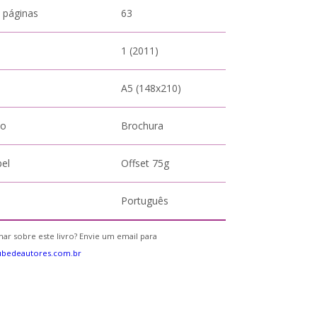
 páginas
63
1 (2011)
A5 (148x210)
to
Brochura
pel
Offset 75g
Português
ar sobre este livro? Envie um email para
ubedeautores.com.br