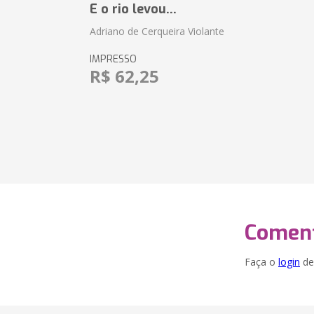
E o rio levou...
Adriano de Cerqueira Violante
IMPRESSO
R$ 62,25
Coment
Faça o
login
dei