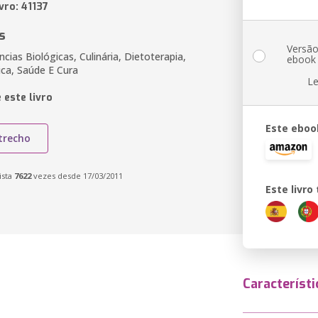
vro: 41137
s
Versã
ncias Biológicas, Culinária, Dietoterapia,
ebook
ica, Saúde E Cura
Le
 este livro
Este eboo
trecho
ista
7622
vezes desde 17/03/2011
Este livr
Característi