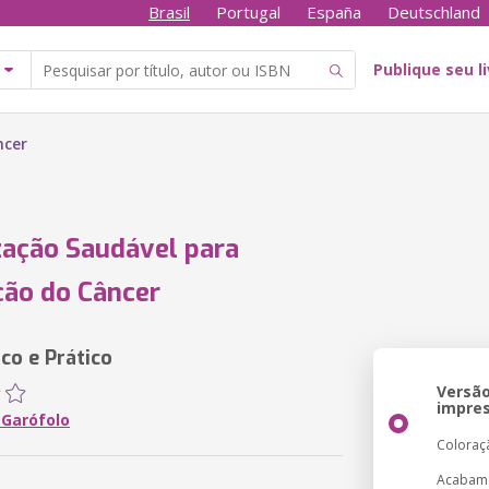
Brasil
Portugal
España
Deutschland
Publique seu l
ncer
ação Saudável para
ão do Câncer
co e Prático
Versã
impre
 Garófolo
Coloraç
Acabam