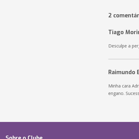
2 comentár
Tiago Mori
Desculpe a per
Raimundo B
Minha cara Adr
engano. Sucess
Sobre o Clube