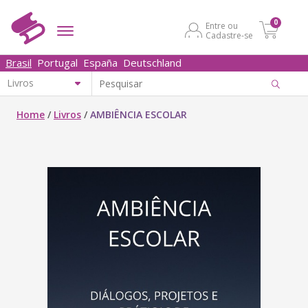
0
Entre ou
Cadastre-se
Brasil
Portugal
España
Deutschland
Home
/
Livros
/
AMBIÊNCIA ESCOLAR