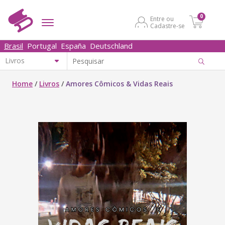
0
Entre ou
Cadastre-se
Brasil
Portugal
España
Deutschland
Home
/
Livros
/
Amores Cômicos & Vidas Reais