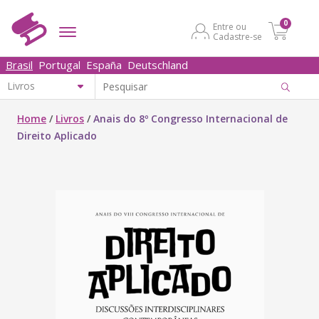
0
Entre ou
Cadastre-se
Brasil
Portugal
España
Deutschland
Home
/
Livros
/
Anais do 8º Congresso Internacional de
Direito Aplicado