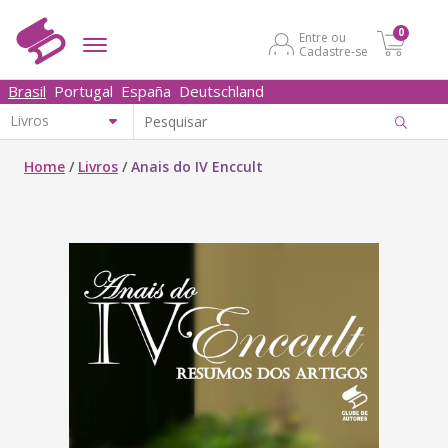
0
Entre ou
Cadastre-se
Brasil
Portugal
España
Deutschland
Home
/
Livros
/
Anais do IV Enccult