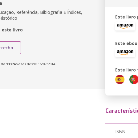
s
ucação, Referência, Bibiografia E Índices,
Este livro
Histórico
 este livro
Este eboo
trecho
ista
13374
vezes desde 16/07/2014
Este livr
Característi
ISBN