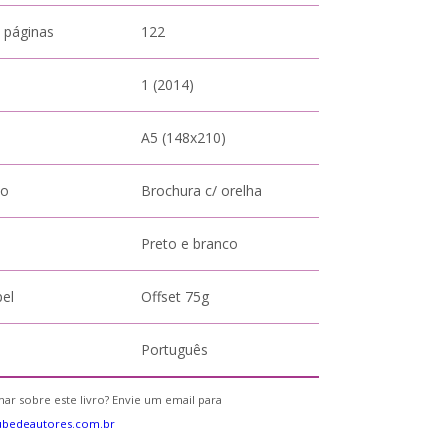
 páginas
122
1 (2014)
A5 (148x210)
to
Brochura c/ orelha
Preto e branco
pel
Offset 75g
Português
ar sobre este livro? Envie um email para
ubedeautores.com.br