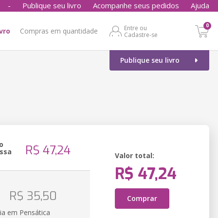
-
Publique seu livro
Acompanhe seus pedidos
Ajuda
0
Entre ou
ivro
Compras em quantidade
Cadastre-se
Publique seu livro
o
R$ 47,24
ssa
Valor total:
R$ 47,24
o
R$ 35,50
Comprar
ia em Pensática