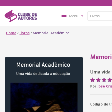
Menu
Home
/
Livros
/
Memorial Acadêmico
Memori
Uma vida 
Por
José Cri
Código do li