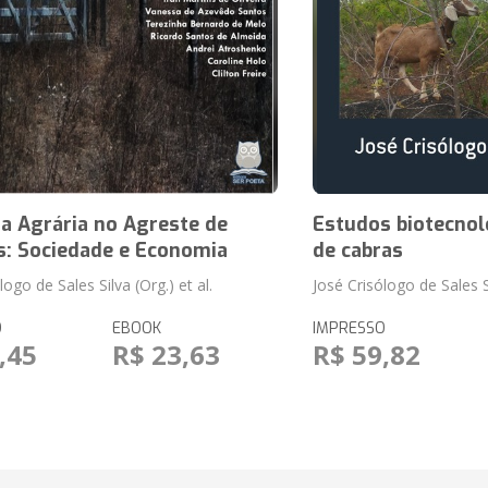
a Agrária no Agreste de
Estudos biotecnoló
s: Sociedade e Economia
de cabras
logo de Sales Silva (Org.) et al.
José Crisólogo de Sales S
O
EBOOK
IMPRESSO
,45
R$ 23,63
R$ 59,82