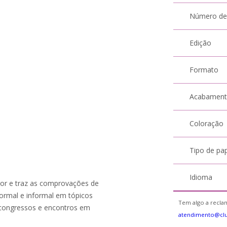
Número de
Edição
Formato
Acabamen
Coloração
Tipo de pa
Idioma
tor e traz as comprovações de
ormal e informal em tópicos
Tem algo a reclam
m congressos e encontros em
atendimento@cl