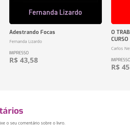
Adestrando Focas
O TRAB
CURSO
Fernanda Lizardo
Carlos Ne
IMPRESSO
R$ 43,58
IMPRESS
R$ 45
ários
xe o seu comentário sobre o livro.