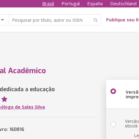
Brasil
Portugal
España
Deutschland
Publique seu l
al Acadêmico
dedicada a educação
Versã
impre
sólogo de Sales Silva
Versã
ebook
vro: 160816
Le