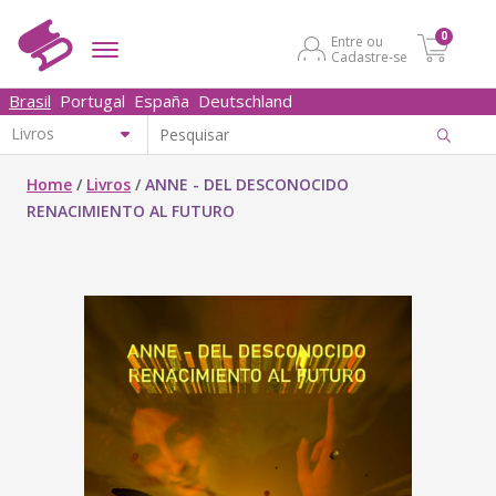
0
Entre ou
Cadastre-se
Brasil
Portugal
España
Deutschland
Home
/
Livros
/
ANNE - DEL DESCONOCIDO
RENACIMIENTO AL FUTURO