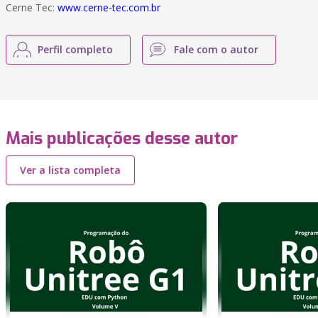
Cerne Tec:
www.cerne-tec.com.br
Perfil completo
Fale com o autor
Mais publicações desse autor
Ver a lista completa