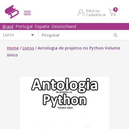
0
Entre ou
Cadastre-se
Brasil
Portugal
España
Deutschland
Home
/
Livros
/
Antologia de projetos no Python Volume
único