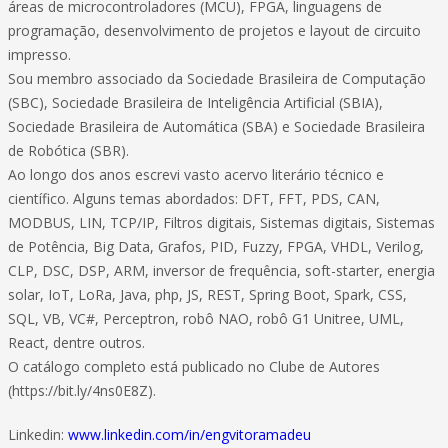
áreas de microcontroladores (MCU), FPGA, linguagens de
programação, desenvolvimento de projetos e layout de circuito
impresso.
Sou membro associado da Sociedade Brasileira de Computação
(SBC), Sociedade Brasileira de Inteligência Artificial (SBIA),
Sociedade Brasileira de Automática (SBA) e Sociedade Brasileira
de Robótica (SBR).
Ao longo dos anos escrevi vasto acervo literário técnico e
científico. Alguns temas abordados: DFT, FFT, PDS, CAN,
MODBUS, LIN, TCP/IP, Filtros digitais, Sistemas digitais, Sistemas
de Potência, Big Data, Grafos, PID, Fuzzy, FPGA, VHDL, Verilog,
CLP, DSC, DSP, ARM, inversor de frequência, soft-starter, energia
solar, IoT, LoRa, Java, php, JS, REST, Spring Boot, Spark, CSS,
SQL, VB, VC#, Perceptron, robô NAO, robô G1 Unitree, UML,
React, dentre outros.
O catálogo completo está publicado no Clube de Autores
(https://bit.ly/4ns0E8Z).
Linkedin:
www.linkedin.com/in/engvitoramadeu