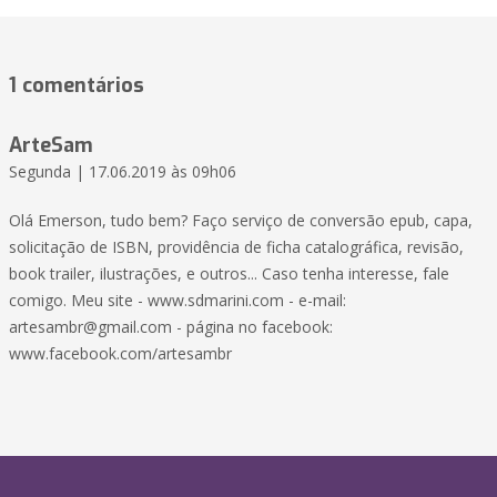
1 comentários
ArteSam
Segunda | 17.06.2019 às 09h06
Olá Emerson, tudo bem? Faço serviço de conversão epub, capa,
solicitação de ISBN, providência de ficha catalográfica, revisão,
book trailer, ilustrações, e outros... Caso tenha interesse, fale
comigo. Meu site - www.sdmarini.com - e-mail:
artesambr@gmail.com - página no facebook:
www.facebook.com/artesambr