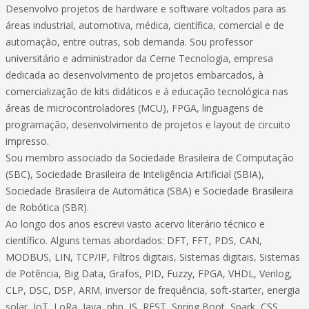
Desenvolvo projetos de hardware e software voltados para as
áreas industrial, automotiva, médica, científica, comercial e de
automação, entre outras, sob demanda. Sou professor
universitário e administrador da Cerne Tecnologia, empresa
dedicada ao desenvolvimento de projetos embarcados, à
comercialização de kits didáticos e à educação tecnológica nas
áreas de microcontroladores (MCU), FPGA, linguagens de
programação, desenvolvimento de projetos e layout de circuito
impresso.
Sou membro associado da Sociedade Brasileira de Computação
(SBC), Sociedade Brasileira de Inteligência Artificial (SBIA),
Sociedade Brasileira de Automática (SBA) e Sociedade Brasileira
de Robótica (SBR).
Ao longo dos anos escrevi vasto acervo literário técnico e
científico. Alguns temas abordados: DFT, FFT, PDS, CAN,
MODBUS, LIN, TCP/IP, Filtros digitais, Sistemas digitais, Sistemas
de Potência, Big Data, Grafos, PID, Fuzzy, FPGA, VHDL, Verilog,
CLP, DSC, DSP, ARM, inversor de frequência, soft-starter, energia
solar, IoT, LoRa, Java, php, JS, REST, Spring Boot, Spark, CSS,