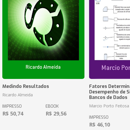
Medindo Resultados
Fatores Determin
Desempenho de S
Ricardo Almeida
Bancos de Dados
Marcio Porto Feitosa
IMPRESSO
EBOOK
R$ 50,74
R$ 29,56
IMPRESSO
R$ 46,10