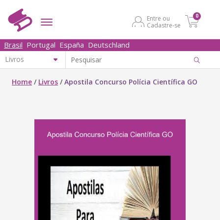
0
Entre ou
Cadastre-se
Brasil
Portugal
España
Deutschland
Home
/
Livros
/
Apostila Concurso Polícia Científica GO