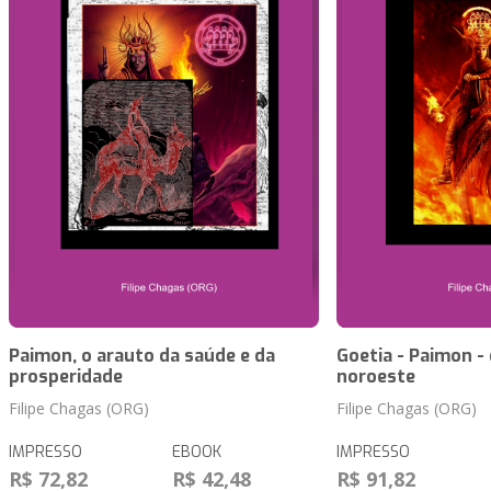
Paimon, o arauto da saúde e da
Goetia - Paimon -
prosperidade
noroeste
Filipe Chagas (ORG)
Filipe Chagas (ORG)
IMPRESSO
EBOOK
IMPRESSO
R$ 72,82
R$ 42,48
R$ 91,82