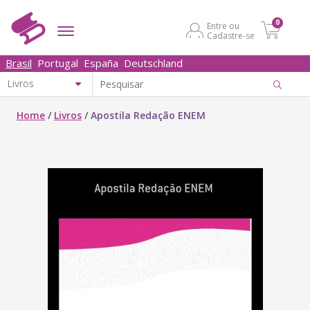
0
Entre ou
Cadastre-se
Brasil
Portugal
España
Deutschland
Home
/
Livros
/
Apostila Redação ENEM