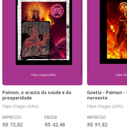
Paimon, o arauto da saúde e da
Goetia - Paimon -
prosperidade
noroeste
Filipe Chagas (ORG)
Filipe Chagas (ORG)
IMPRESSO
EBOOK
IMPRESSO
R$ 72,82
R$ 42,48
R$ 91,82