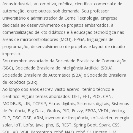
áreas industrial, automotiva, médica, científica, comercial e de
automação, entre outras, sob demanda. Sou professor
universitário e administrador da Cerne Tecnologia, empresa
dedicada ao desenvolvimento de projetos embarcados, à
comercialização de kits didáticos e à educação tecnológica nas
áreas de microcontroladores (MCU), FPGA, linguagens de
programação, desenvolvimento de projetos e layout de circuito
impresso.
Sou membro associado da Sociedade Brasileira de Computação
(SBC), Sociedade Brasileira de Inteligência Artificial (SBIA),
Sociedade Brasileira de Automática (SBA) e Sociedade Brasileira
de Robótica (SBR).
Ao longo dos anos escrevi vasto acervo literário técnico e
científico. Alguns temas abordados: DFT, FFT, PDS, CAN,
MODBUS, LIN, TCP/IP, Filtros digitais, Sistemas digitais, Sistemas
de Potência, Big Data, Grafos, PID, Fuzzy, FPGA, VHDL, Verilog,
CLP, DSC, DSP, ARM, inversor de frequência, soft-starter, energia
solar, IoT, LoRa, Java, php, JS, REST, Spring Boot, Spark, CSS,
SQL, VB, VC#, Perceptron, robô NAO, robô G1 Unitree, UML,