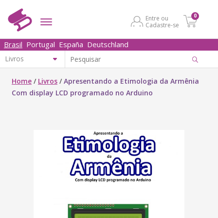
0
Entre ou
Cadastre-se
Brasil
Portugal
España
Deutschland
Home
/
Livros
/
Apresentando a Etimologia da Armênia
Com display LCD programado no Arduino