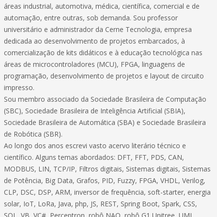
áreas industrial, automotiva, médica, científica, comercial e de
automação, entre outras, sob demanda. Sou professor
universitário e administrador da Cerne Tecnologia, empresa
dedicada ao desenvolvimento de projetos embarcados, à
comercialização de kits didáticos e à educação tecnológica nas
áreas de microcontroladores (MCU), FPGA, linguagens de
programação, desenvolvimento de projetos e layout de circuito
impresso.
Sou membro associado da Sociedade Brasileira de Computação
(SBC), Sociedade Brasileira de Inteligência Artificial (SBIA),
Sociedade Brasileira de Automática (SBA) e Sociedade Brasileira
de Robótica (SBR).
Ao longo dos anos escrevi vasto acervo literário técnico e
científico. Alguns temas abordados: DFT, FFT, PDS, CAN,
MODBUS, LIN, TCP/IP, Filtros digitais, Sistemas digitais, Sistemas
de Potência, Big Data, Grafos, PID, Fuzzy, FPGA, VHDL, Verilog,
CLP, DSC, DSP, ARM, inversor de frequência, soft-starter, energia
solar, IoT, LoRa, Java, php, JS, REST, Spring Boot, Spark, CSS,
SQL, VB, VC#, Perceptron, robô NAO, robô G1 Unitree, UML,