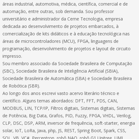
áreas industrial, automotiva, médica, científica, comercial e de
automação, entre outras, sob demanda. Sou professor
universitário e administrador da Cerne Tecnologia, empresa
dedicada ao desenvolvimento de projetos embarcados, à
comercialização de kits didáticos e à educação tecnológica nas
áreas de microcontroladores (MCU), FPGA, linguagens de
programação, desenvolvimento de projetos e layout de circuito
impresso.
Sou membro associado da Sociedade Brasileira de Computação
(SBC), Sociedade Brasileira de Inteligência Artificial (SBIA),
Sociedade Brasileira de Automática (SBA) e Sociedade Brasileira
de Robótica (SBR).
Ao longo dos anos escrevi vasto acervo literário técnico e
científico. Alguns temas abordados: DFT, FFT, PDS, CAN,
MODBUS, LIN, TCP/IP, Filtros digitais, Sistemas digitais, Sistemas
de Potência, Big Data, Grafos, PID, Fuzzy, FPGA, VHDL, Verilog,
CLP, DSC, DSP, ARM, inversor de frequência, soft-starter, energia
solar, IoT, LoRa, Java, php, JS, REST, Spring Boot, Spark, CSS,
SQL, VB, VC#, Perceptron, robô NAO, robô G1 Unitree, UML,