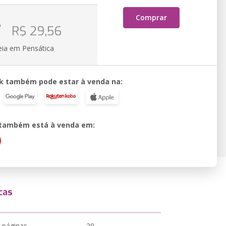
Comprar
o
R$ 29,56
eia em Pensática
k também pode estar à venda na:
o também está à venda em:
cas
 páginas
20