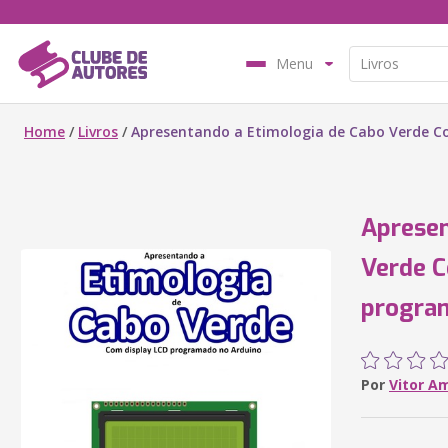
Menu
Home
/
Livros
/
Apresentando a Etimologia de Cabo Verde C
Apresen
Verde C
progra
Por
Vitor A