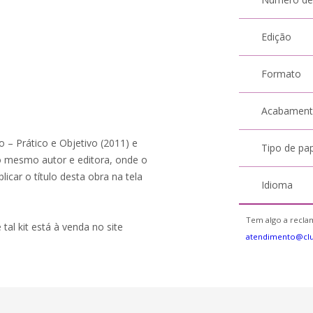
Edição
Formato
Acabamen
o – Prático e Objetivo (2011) e
Tipo de pa
 mesmo autor e editora, onde o
icar o título desta obra na tela
Idioma
Tem algo a reclam
 tal kit está à venda no site
atendimento@cl