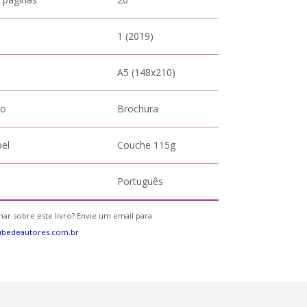
1 (2019)
A5 (148x210)
to
Brochura
pel
Couche 115g
Português
ar sobre este livro? Envie um email para
ubedeautores.com.br