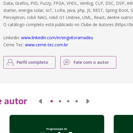
Data, Grafos, PID, Fuzzy, FPGA, VHDL, Verilog, CLP, DSC, DSP, ARM
starter, energia solar, IoT, LoRa, Java, php, JS, REST, Spring Boot,
Perceptron, robô NAO, robô G1 Unitree, UML, React, dentre outros
O catálogo completo está publicado no Clube de Autores (https://bi
Linkedin:
www.linkedin.com/in/engvitoramadeu
Cerne Tec:
www.cerne-tec.com.br
Perfil completo
Fale com o autor
e autor