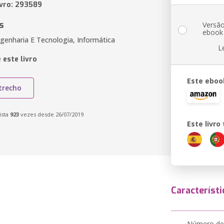
ivro: 293589
s
Versã
ebook
genharia E Tecnologia, Informática
L
 este livro
Este eboo
trecho
ista
923
vezes desde 26/07/2019
Este livr
Característi
Número de