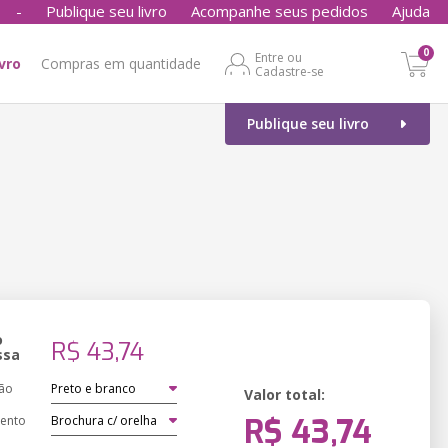
-
Publique seu livro
Acompanhe seus pedidos
Ajuda
0
Entre ou
ivro
Compras em quantidade
Cadastre-se
Publique seu livro
o
R$ 43,74
ssa
ão
Valor total:
R$ 43,74
ento