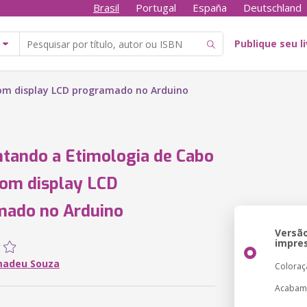
Brasil
Portugal
España
Deutschland
Publique seu l
om display LCD programado no Arduino
tando a Etimologia de Cabo
om display LCD
mado no Arduino
Versã
impre
madeu Souza
Coloraç
Acabam