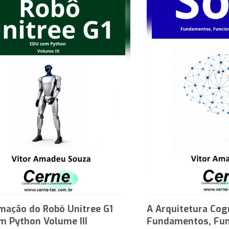
mação do Robô Unitree G1
A Arquitetura Cog
m Python Volume III
Fundamentos, Fun