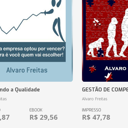
ando a Qualidade
GESTÃO DE COMP
itas
Alvaro Freitas
O
EBOOK
IMPRESSO
,87
R$ 29,56
R$ 47,78