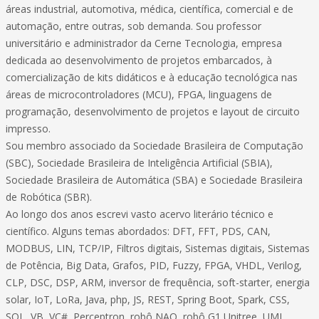
áreas industrial, automotiva, médica, científica, comercial e de
automação, entre outras, sob demanda. Sou professor
universitário e administrador da Cerne Tecnologia, empresa
dedicada ao desenvolvimento de projetos embarcados, à
comercialização de kits didáticos e à educação tecnológica nas
áreas de microcontroladores (MCU), FPGA, linguagens de
programação, desenvolvimento de projetos e layout de circuito
impresso.
Sou membro associado da Sociedade Brasileira de Computação
(SBC), Sociedade Brasileira de Inteligência Artificial (SBIA),
Sociedade Brasileira de Automática (SBA) e Sociedade Brasileira
de Robótica (SBR).
Ao longo dos anos escrevi vasto acervo literário técnico e
científico. Alguns temas abordados: DFT, FFT, PDS, CAN,
MODBUS, LIN, TCP/IP, Filtros digitais, Sistemas digitais, Sistemas
de Potência, Big Data, Grafos, PID, Fuzzy, FPGA, VHDL, Verilog,
CLP, DSC, DSP, ARM, inversor de frequência, soft-starter, energia
solar, IoT, LoRa, Java, php, JS, REST, Spring Boot, Spark, CSS,
SQL, VB, VC#, Perceptron, robô NAO, robô G1 Unitree, UML,