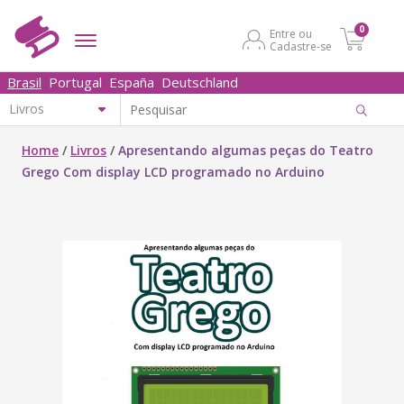
0
Entre ou
Cadastre-se
Brasil
Portugal
España
Deutschland
Home
/
Livros
/
Apresentando algumas peças do Teatro
Grego Com display LCD programado no Arduino