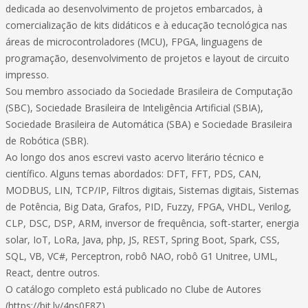
dedicada ao desenvolvimento de projetos embarcados, à
comercialização de kits didáticos e à educação tecnológica nas
áreas de microcontroladores (MCU), FPGA, linguagens de
programação, desenvolvimento de projetos e layout de circuito
impresso.
Sou membro associado da Sociedade Brasileira de Computação
(SBC), Sociedade Brasileira de Inteligência Artificial (SBIA),
Sociedade Brasileira de Automática (SBA) e Sociedade Brasileira
de Robótica (SBR).
Ao longo dos anos escrevi vasto acervo literário técnico e
científico. Alguns temas abordados: DFT, FFT, PDS, CAN,
MODBUS, LIN, TCP/IP, Filtros digitais, Sistemas digitais, Sistemas
de Potência, Big Data, Grafos, PID, Fuzzy, FPGA, VHDL, Verilog,
CLP, DSC, DSP, ARM, inversor de frequência, soft-starter, energia
solar, IoT, LoRa, Java, php, JS, REST, Spring Boot, Spark, CSS,
SQL, VB, VC#, Perceptron, robô NAO, robô G1 Unitree, UML,
React, dentre outros.
O catálogo completo está publicado no Clube de Autores
(https://bit.ly/4ns0E8Z).