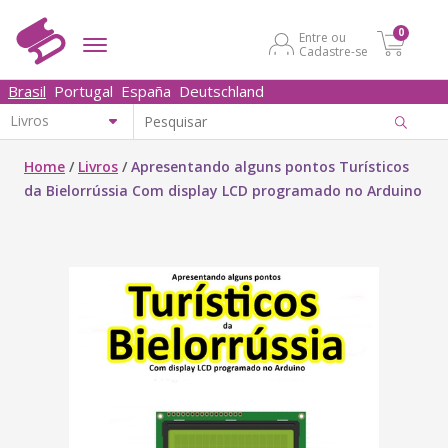
0
Entre ou
Cadastre-se
Brasil
Portugal
España
Deutschland
Home
/
Livros
/
Apresentando alguns pontos Turísticos
da Bielorrússia Com display LCD programado no Arduino