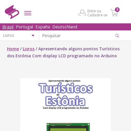
0
Entre ou
Cadastre-se
Brasil
Portugal
España
Deutschland
Home
/
Livros
/
Apresentando alguns pontos Turísticos
dos Estônia Com display LCD programado no Arduino