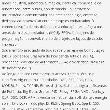
áreas industrial, automotiva, médica, científica, comercial e de
automação, entre outras, sob demanda. Sou professor
universitário e administrador da Cerne Tecnologia, empresa
dedicada ao desenvolvimento de projetos embarcados, à
comercialização de kits didáticos e à educação tecnológica nas
áreas de microcontroladores (MCU), FPGA, linguagens de
programação, desenvolvimento de projetos e layout de circuito
impresso.
Sou membro associado da Sociedade Brasileira de Computação
(SBC), Sociedade Brasileira de Inteligência Artificial (SBIA),
Sociedade Brasileira de Automática (SBA) e Sociedade Brasileira
de Robótica (SBR).
Ao longo dos anos escrevi vasto acervo literário técnico e
científico. Alguns temas abordados: DFT, FFT, PDS, CAN,
MODBUS, LIN, TCP/IP, Filtros digitais, Sistemas digitais, Sistemas
de Potência, Big Data, Grafos, PID, Fuzzy, FPGA, VHDL, Verilog,
CLP, DSC, DSP, ARM, inversor de frequência, soft-starter, energia
solar, IoT, LoRa, Java, php, JS, REST, Spring Boot, Spark, CSS,
SQL, VB, VC#, Perceptron, robô NAO, robô G1 Unitree, UML,