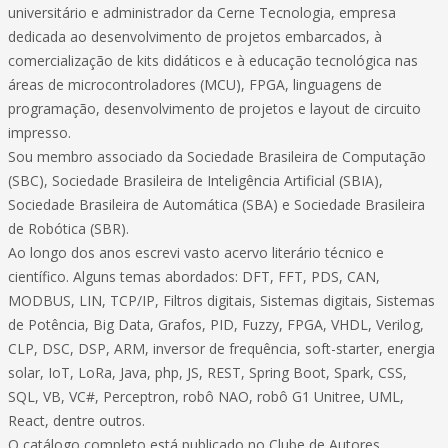
universitário e administrador da Cerne Tecnologia, empresa
dedicada ao desenvolvimento de projetos embarcados, à
comercialização de kits didáticos e à educação tecnológica nas
áreas de microcontroladores (MCU), FPGA, linguagens de
programação, desenvolvimento de projetos e layout de circuito
impresso.
Sou membro associado da Sociedade Brasileira de Computação
(SBC), Sociedade Brasileira de Inteligência Artificial (SBIA),
Sociedade Brasileira de Automática (SBA) e Sociedade Brasileira
de Robótica (SBR).
Ao longo dos anos escrevi vasto acervo literário técnico e
científico. Alguns temas abordados: DFT, FFT, PDS, CAN,
MODBUS, LIN, TCP/IP, Filtros digitais, Sistemas digitais, Sistemas
de Potência, Big Data, Grafos, PID, Fuzzy, FPGA, VHDL, Verilog,
CLP, DSC, DSP, ARM, inversor de frequência, soft-starter, energia
solar, IoT, LoRa, Java, php, JS, REST, Spring Boot, Spark, CSS,
SQL, VB, VC#, Perceptron, robô NAO, robô G1 Unitree, UML,
React, dentre outros.
O catálogo completo está publicado no Clube de Autores