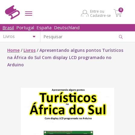
0
Entre ou
Cadastre-se
Brasil
Portugal
España
Deutschland
Home
/
Livros
/
Apresentando alguns pontos Turísticos
na África do Sul Com display LCD programado no
Arduino